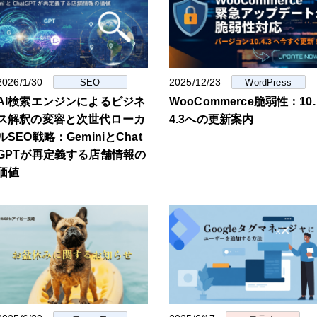
2026/1/30
2025/12/23
SEO
WordPress
AI検索エンジンによるビジネ
WooCommerce脆弱性：10.
ス解釈の変容と次世代ローカ
4.3への更新案内
ルSEO戦略：GeminiとChat
GPTが再定義する店舗情報の
価値