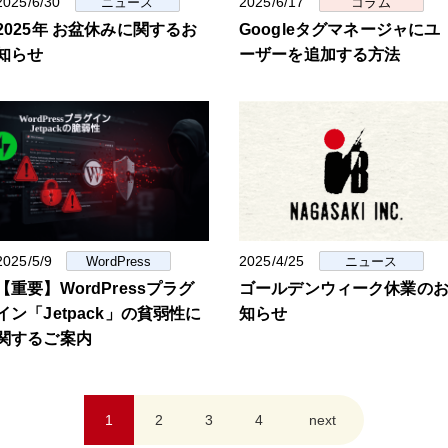
2025/6/30
2025/6/17
ニュース
コラム
2025年 お盆休みに関するお
Googleタグマネージャにユ
知らせ
ーザーを追加する方法
2025/5/9
2025/4/25
WordPress
ニュース
【重要】WordPressプラグ
ゴールデンウィーク休業の
イン「Jetpack」の貧弱性に
知らせ
関するご案内
1
2
3
4
next